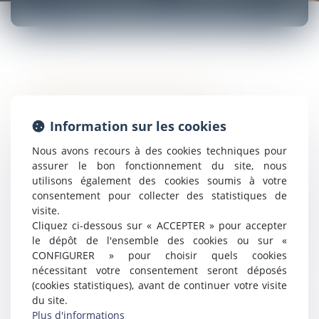
DOCUMENTS UTILES
Attestation audition de l'enfant
Information sur les cookies
Nous avons recours à des cookies techniques pour
Attestation de témoin
assurer le bon fonctionnement du site, nous
utilisons également des cookies soumis à votre
consentement pour collecter des statistiques de
visite.
Déclaration sur l'honneur art. 272 du Code civil
Cliquez ci-dessous sur « ACCEPTER » pour accepter
le dépôt de l'ensemble des cookies ou sur «
CONFIGURER » pour choisir quels cookies
nécessitant votre consentement seront déposés
Formulaire de demande d'aide juridictionelle
(cookies statistiques), avant de continuer votre visite
du site.
Plus d'informations