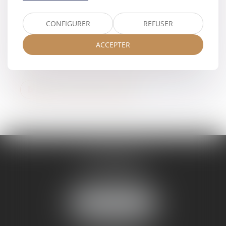
Formulaire d'information des enfants mineurs
CONFIGURER
REFUSER
ACCEPTER
Liste des pièces à fournir pour un divorce
Notice d'aide juridictionelle
STRASBOURG
16 rue Sellenick
67000 STRASBOURG
Tél :
06 08 65 77 22
NOUS LOCALISER
MOLSHEIM