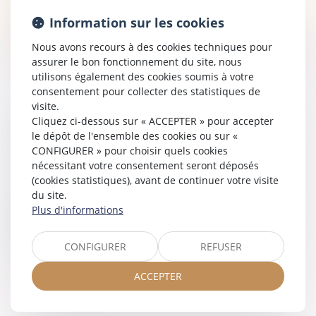
Information sur les cookies
Lire la suite
Nous avons recours à des cookies techniques pour
assurer le bon fonctionnement du site, nous
utilisons également des cookies soumis à votre
consentement pour collecter des statistiques de
visite.
Cliquez ci-dessous sur « ACCEPTER » pour accepter
INCESTE ET VIOLENCES SEXUELLES FAITES
le dépôt de l'ensemble des cookies ou sur «
AUX ENFANTS PROPOSITIONS CIIVISE
CONFIGURER » pour choisir quels cookies
Droit de la famille, des personnes et de leur patrimoine
nécessitant votre consentement seront déposés
/
Violences familiales
(cookies statistiques), avant de continuer votre visite
du site.
En novembre 2023, la Commission indépendante sur
Plus d'informations
l'inceste et les violences sexuelles faites aux enfants
(Ciivise) formulait 82 préconisations. En juin 2026, la
Ciivise a remis...
CONFIGURER
REFUSER
Lire la suite
ACCEPTER