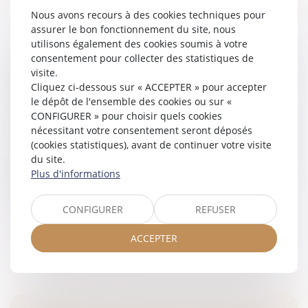
Nous avons recours à des cookies techniques pour
assurer le bon fonctionnement du site, nous
utilisons également des cookies soumis à votre
consentement pour collecter des statistiques de
VICE DU CONSENTEMENT ET SUCCESSION :
visite.
L’ACCORD TRANSACTIONNEL PEUT-IL ÊTRE
Cliquez ci-dessous sur « ACCEPTER » pour accepter
ANNULÉ ?
le dépôt de l'ensemble des cookies ou sur «
Droit de la famille, des personnes et de leur patrimoine
CONFIGURER » pour choisir quels cookies
/
Patrimoine et succession
nécessitant votre consentement seront déposés
(cookies statistiques), avant de continuer votre visite
La révocation d’un testament antérieur peut entraîner
du site.
l’application des règles de la dévolution légale.
Plus d'informations
Lorsqu’un litige survient entre héritiers sur la validité
d’un testament...
CONFIGURER
REFUSER
Lire la suite
ACCEPTER