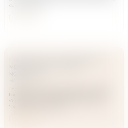
du Code de procé...
Lire la suite
FRANCE TRAVAIL : DES DEMANDES DE
MÉDIATION DE PLUS EN PLUS
NOMBREUSES
MARD
Le médiateur France Travail constate une nouvelle
hausse des demandes de médiation. Cette hausse
s’explique par des modifications réglementaires
"incessantes" qui brouillent la...
Lire la suite