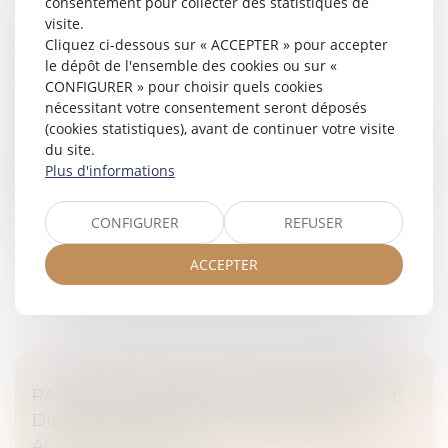
consentement pour collecter des statistiques de
ILS NE SE PARLENT PLUS, NE S’ÉCOUTENT
visite.
PLUS : LA MÉDIATION, UN REMÈDE POUR
Cliquez ci-dessous sur « ACCEPTER » pour accepter
DÉSAMORCER LES TENSIONS AU SEIN DES
le dépôt de l'ensemble des cookies ou sur «
CONFIGURER » pour choisir quels cookies
EXPLOITATIONS
nécessitant votre consentement seront déposés
MARD
(cookies statistiques), avant de continuer votre visite
Les installations agricoles sont précieuses pour assurer
du site.
l’avenir de l’agriculture française. Mais parfois, tout ne
Plus d'informations
se passe pas comme prévu. Car dans la préparation de
l’instal...
CONFIGURER
REFUSER
Lire la suite
ACCEPTER
RAPPORT ET PROPOSITIONS DE RÉFORME
DU DROIT FRANÇAIS DE L'ARBITRAGE -
ACTU-JURIDIQUE