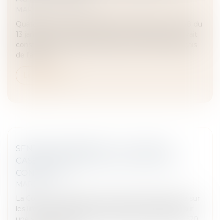
MARD
Quatorze ans après l’adoption du décret n° 2011-48 du
13 janvier 2011 portant réforme de l’arbitrage qui avait
constitué une étape importante pour le droit français
de l’arbitra...
Lire la suite
SENTENCE ARBITRALE : LA COUR DE
CASSATION RAPPELLE LES LIMITES DU
CONTRÔLE !
MARD
La Cour de cassation s’est récemment prononcée sur
les limites du contrôle exercé par le juge français sur
une sentence arbitrale. Conformément à l’article 1520