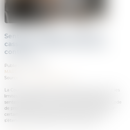
Sentence arbitrale : la Cour de
cassation rappelle les limites du
contrôle !
Publié le :
15/04/2025
MARD
Source :
www.lemag-juridique.com
La Cour de cassation s’est récemment prononcée sur les
limites du contrôle exercé par le juge français sur une
sentence arbitrale. Conformément à l’article 1520 du Code
de procédure civile, ce contrôle ne peut porter que sur
certains cas limitativement énumérés, et ne saurait
s’étendre à une appréciation du fond du litige...