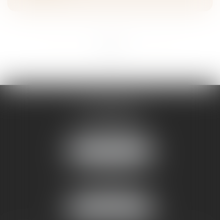
<<
<
1
2
3
>
>>
STRASBOURG
16 rue Sellenick
67000 STRASBOURG
Tél :
06 08 65 77 22
NOUS LOCALISER
MOLSHEIM
10, Av du Général de Gaulle
67120 Molsheim
Tél :
06 08 65 77 22
NOUS LOCALISER