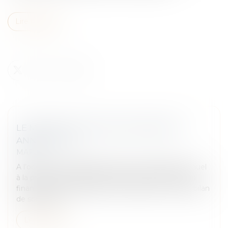
Lire la suite
LE MÉDIATEUR PUBLIE SON RAPPORT
ANNUEL 2024
MARD
A l’occasion de la présentation de son Rapport annuel
à la presse, le médiateur de l’Autorité des marchés
financiers (AMF), Marielle Cohen-Branche, a fait le bilan
de son activi...
Lire la suite