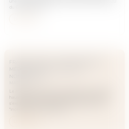
une sentence arbitrale. Conformément à l’article 1520
du Code de procé...
Lire la suite
FRANCE TRAVAIL : DES DEMANDES DE
MÉDIATION DE PLUS EN PLUS
NOMBREUSES
MARD
Le médiateur France Travail constate une nouvelle
hausse des demandes de médiation. Cette hausse
s’explique par des modifications réglementaires
"incessantes" qui brouillent la...
Lire la suite