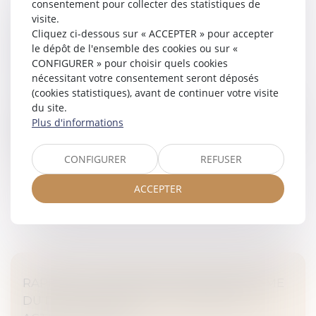
consentement pour collecter des statistiques de
ILS NE SE PARLENT PLUS, NE S’ÉCOUTENT
visite.
PLUS : LA MÉDIATION, UN REMÈDE POUR
Cliquez ci-dessous sur « ACCEPTER » pour accepter
le dépôt de l'ensemble des cookies ou sur «
DÉSAMORCER LES TENSIONS AU SEIN DES
CONFIGURER » pour choisir quels cookies
EXPLOITATIONS
nécessitant votre consentement seront déposés
MARD
(cookies statistiques), avant de continuer votre visite
Les installations agricoles sont précieuses pour assurer
du site.
l’avenir de l’agriculture française. Mais parfois, tout ne
Plus d'informations
se passe pas comme prévu. Car dans la préparation de
l’instal...
CONFIGURER
REFUSER
Lire la suite
ACCEPTER
RAPPORT ET PROPOSITIONS DE RÉFORME
DU DROIT FRANÇAIS DE L'ARBITRAGE -