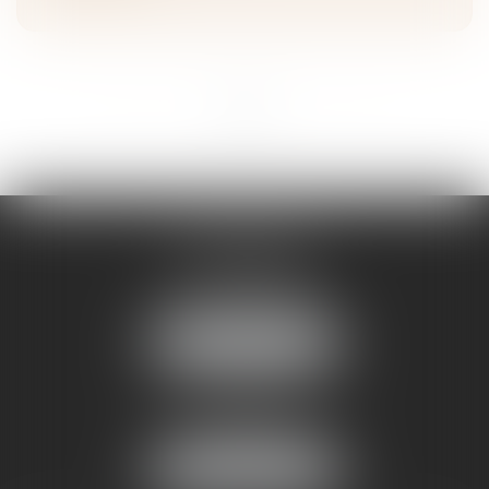
<<
<
1
2
3
>
>>
STRASBOURG
16 rue Sellenick
67000 STRASBOURG
Tél :
06 08 65 77 22
NOUS LOCALISER
MOLSHEIM
10, Av du Général de Gaulle
67120 Molsheim
Tél :
06 08 65 77 22
NOUS LOCALISER