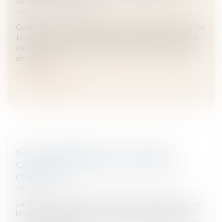
ACTU-JURIDIQUE
MARD
Quatorze ans après l’adoption du décret n° 2011-48 du
13 janvier 2011 portant réforme de l’arbitrage qui avait
constitué une étape importante pour le droit français
de l’arbitra...
Lire la suite
SENTENCE ARBITRALE : LA COUR DE
CASSATION RAPPELLE LES LIMITES DU
CONTRÔLE !
MARD
La Cour de cassation s’est récemment prononcée sur
les limites du contrôle exercé par le juge français sur