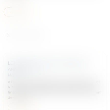
Lire la suite
LE MÉDIATEUR PUBLIE SON RAPPORT
ANNUEL 2024
MARD
A l’occasion de la présentation de son Rapport annuel
à la presse, le médiateur de l’Autorité des marchés
financiers (AMF), Marielle Cohen-Branche, a fait le bilan
de son activi...
Lire la suite