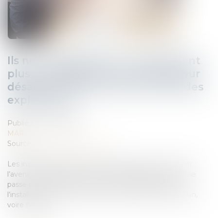
Ils ne se parlent plus, ne s’écoutent
plus : la médiation, un remède pour
désamorcer les tensions au sein des
exploitations
Publié le :
29/04/2025
MARD
Source :
www.pleinchamp.com
Les installations agricoles sont précieuses pour assurer
l’avenir de l’agriculture française. Mais parfois, tout ne se
passe pas comme prévu. Car dans la préparation de
l’installation, le facteur humain a été mis au second plan,
voire négligé...