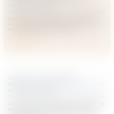
COMMUN EN VALEUR
Droit de la famille, des personnes et de leur patrimoine
Dans le cadre d’un mariage soumis au régime de la
communauté légale, les biens acquis pendant l’union
sont, en principe, des biens communs...
Lire la suite
DROIT DE VISITE EN ESPACE DE
RENCONTRE : L’OBLIGATION POUR LE JUGE
DE FIXER UNE DURÉE
Droit de la famille, des personnes et de leur patrimoine
Lorsqu'un droit de visite est exercé dans un espace de
rencontre, le juge doit impérativement en fixer la