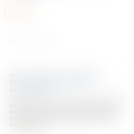
Lire la suite
ART ET HÉRITAGE : LES ŒUVRES DU
DÉFUNT PEUVENT-ELLES ÊTRE
REVENDIQUÉES ?
Droit de la famille, des personnes et de leur patrimoine
Dans le cadre d’une succession, les héritiers ou ayants
droit peuvent exercer une action en revendication
lorsqu’une œuvre ou un bien appartenant au défunt
est détenu par un tie...