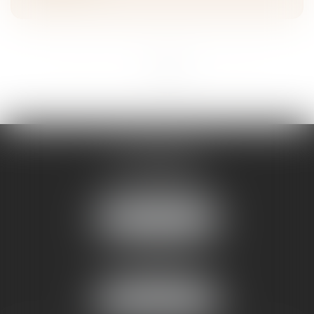
<<
<
1
2
3
4
>
>>
STRASBOURG
16 rue Sellenick
67000 STRASBOURG
Tél :
06 08 65 77 22
NOUS LOCALISER
MOLSHEIM
10, Av du Général de Gaulle
67120 Molsheim
Tél :
06 08 65 77 22
NOUS LOCALISER