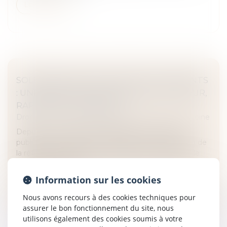
Lire la suite
SOLIDARITÉ FISCALE ENTRE EX-CONJOINTS
: UNE RÉFORME APPLIQUÉE AVEC RIGUEUR,
RAPIDITÉ ET HUMANITÉ
Droit de la famille, des personnes et de leur patrimoine
Depuis un an, la direction générale des Finances
publiques (DGFiP) s'est mobilisée pour l'application de
la réforme du dispositif de décharge de solidarité de
paiement entre ex-...
Information sur les cookies
Lire la suite
Nous avons recours à des cookies techniques pour
assurer le bon fonctionnement du site, nous
utilisons également des cookies soumis à votre