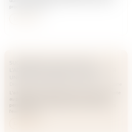
durée, conformément à l'article 1180-5 du Code de
procédure civile. L'a...
Lire la suite
SUCCESSION ET QUASI-USUFRUIT :
L’ADMINISTRATION PEUT-ELLE RECTIFIER
UNE DETTE DÉCLARÉE AU PASSIF ?
Droit de la famille, des personnes et de leur patrimoine
L'administration fiscale peut écarter une dette inscrite
au passif d’une succession si celle-ci n'a pas été
personnellement constatée par l'officier public dans
l'exercice de se...
Lire la suite