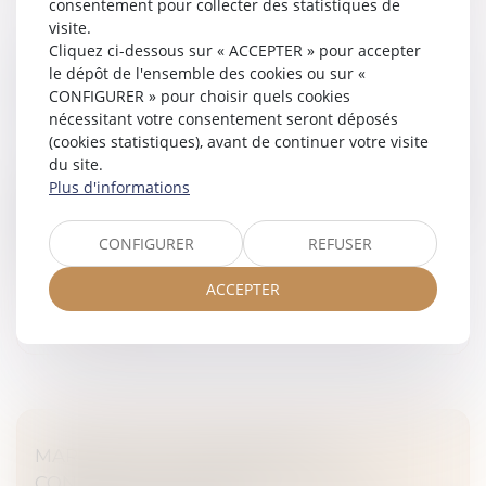
consentement pour collecter des statistiques de
visite.
Cliquez ci-dessous sur « ACCEPTER » pour accepter
BIEN GREVÉ D’USUFRUIT : COMMENT SE
le dépôt de l'ensemble des cookies ou sur «
CONFIGURER » pour choisir quels cookies
DÉROULE L’ATTRIBUTION PRÉFÉRENTIELLE
nécessitant votre consentement seront déposés
?
(cookies statistiques), avant de continuer votre visite
Droit de la famille, des personnes et de leur patrimoine
du site.
L’attribution préférentielle d’une entreprise agricole est
Plus d'informations
prévue par les articles 831 et suivants du Code civil. Ce
mécanisme permet à un héritier participant à
CONFIGURER
REFUSER
l’exploitation...
ACCEPTER
Lire la suite
MARIAGE SOUS COMMUNAUTÉ :
CONFISCATION POSSIBLE D’UN BIEN