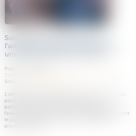
Succession et quasi-usufruit :
l’administration peut-elle rectifier
une dette déclarée au passif ?
Publié le :
21/03/2025
Droit de la famille, des personnes et de leur patrimoine
Source :
www.lemag-juridique.com
L'administration fiscale peut écarter une dette inscrite au
passif d’une succession si celle-ci n'a pas été
personnellement constatée par l'officier public dans
l'exercice de ses fonctions, sans avoir à saisir préalablement
le juge, conformément à l'article L 20 du livre des
procédures fiscales...