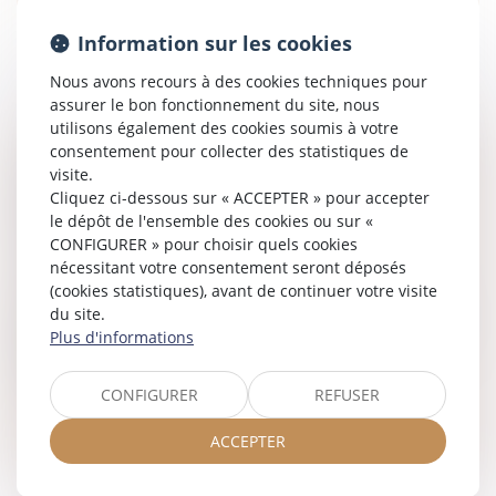
Lire la suite
Information sur les cookies
Nous avons recours à des cookies techniques pour
assurer le bon fonctionnement du site, nous
utilisons également des cookies soumis à votre
consentement pour collecter des statistiques de
INDIVISION ET ABSENCE DE RENVOI PRÉCIS
visite.
AUX PIÈCES : UNE IRRÉGULARITÉ SANS
Cliquez ci-dessous sur « ACCEPTER » pour accepter
le dépôt de l'ensemble des cookies ou sur «
SANCTION ?
CONFIGURER » pour choisir quels cookies
Droit de la famille, des personnes et de leur patrimoine
nécessitant votre consentement seront déposés
/
Couples et régime matrimoniaux
(cookies statistiques), avant de continuer votre visite
L'article 954 du Code de procédure civile impose aux
du site.
parties de formuler expressément leurs prétentions et
Plus d'informations
les moyens sur lesquels elles se fondent dans leurs
conclusions. Chaqu...
CONFIGURER
REFUSER
Lire la suite
ACCEPTER