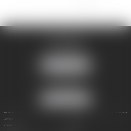
...
<<
<
20
21
22
23
24
25
26
>
>>
STRASBOURG
16 rue Sellenick
67000 STRASBOURG
Tél :
06 08 65 77 22
NOUS LOCALISER
MOLSHEIM
10, Av du Général de Gaulle
67120 Molsheim
Tél :
06 08 65 77 22
NOUS LOCALISER
ACCUEIL
VOTRE AVOCAT
COMPÉTENCES
EN PRATIQUE