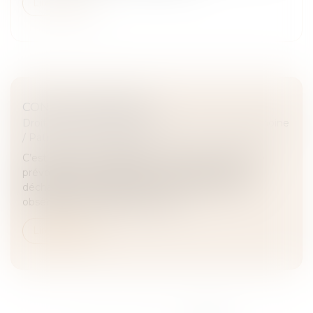
Lire la suite
CONTRAT OBSÈQUES
Droit de la famille, des personnes et de leur patrimoine
/
Patrimoine et succession
C’est prévoir ses obsèques. Il s’agit de contrats de
prévoyance, qui permettent au souscripteur de
décharger ses proches du financement de ses
obsèques en anticipant à la fois l...
Lire la suite