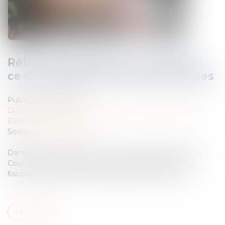
Réforme des droits de succession :
ce que propose la Cour des comptes
Publié le :
03/10/2024
Droit de la famille, des personnes et de leur patrimoine
/
Patrimoine et succession
Source :
www.lepoint.fr
Dans un rapport présenté ce mercredi 25 septembre, la
Cour des comptes préconise de raboter deux niches
fiscales profitant aux contribuables les plus fortunés...
Lire la suite