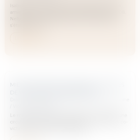
Isabelle vient d’avoir une violente dispute avec son
amie Nelly avec laquelle elle est pacsée depuis 2008.
Nelly lui annonce qu’elle quitte leur domicile pour
s’établir à une au...
Lire la suite
MIEUX PROTÉGER LES ENFANTS VICTIMES
DE VIOLENCES INTRAFAMILIALES
Droit de la famille, des personnes et de leur patrimoine
/
Violences familiales
Le ministère de la Justice a diffusé, fin août 2024, une
circulaire sur la protection des mineurs victimes et co-
victimes de violences intrafamiliales...