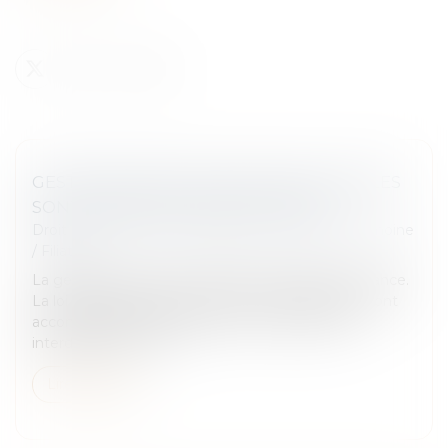
GESTATION POUR AUTRUI (GPA) : QUELLES
SONT LES ÉVOLUTIONS DU DROIT ?
Droit de la famille, des personnes et de leur patrimoine
/
Filiation
La gestation pour autrui (GPA) est interdite en France.
La loi sur la bioéthique de 2021 et les débats qui l'ont
accompagnée n'ont pas remis en cause cette
interdiction. En reva...
Lire la suite