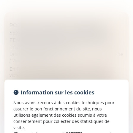
PORTER PLAINTE POUR VIOLENCES
SEXUELLES EN FRANCE : L’ÉPREUVE DES
FEMMES MIGRANTES, TRANSGENRES ET
TRAVAILLEUSES DU SEXE
Droit de la famille, des personnes et de leur patrimoine
/
Violences familiales
En France, accéder à la justice pour les femmes
victimes de violences sexuelles reste un véritable
parcours de combattantes. Mais comment espérer
obtenir justice quand il existe...
Information sur les cookies
Lire la suite
Nous avons recours à des cookies techniques pour
assurer le bon fonctionnement du site, nous
utilisons également des cookies soumis à votre
consentement pour collecter des statistiques de
visite.