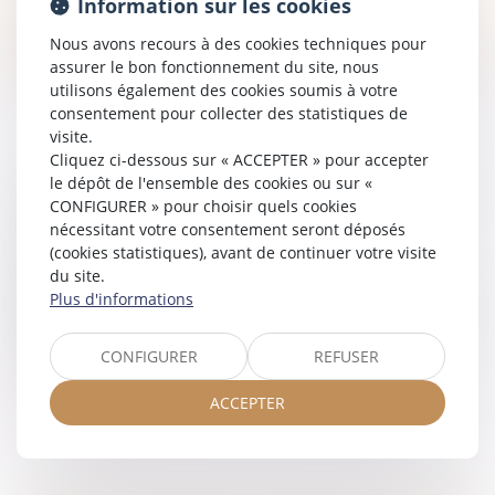
Information sur les cookies
Lire la suite
Nous avons recours à des cookies techniques pour
assurer le bon fonctionnement du site, nous
utilisons également des cookies soumis à votre
consentement pour collecter des statistiques de
visite.
Cliquez ci-dessous sur « ACCEPTER » pour accepter
le dépôt de l'ensemble des cookies ou sur «
LES CONCILIATEURS DE JUSTICE EN QUÊTE
CONFIGURER » pour choisir quels cookies
DE LÉGITIMITÉ
nécessitant votre consentement seront déposés
MARD
(cookies statistiques), avant de continuer votre visite
du site.
ENQUÊTE. Si l’ancien ministre de la Justice a fait de
Plus d'informations
l’amiable un de ses chevaux de bataille, les quelque
2 800 conciliateurs pâtissent d’un manque de visibilité,
aussi bien au...
CONFIGURER
REFUSER
Lire la suite
ACCEPTER