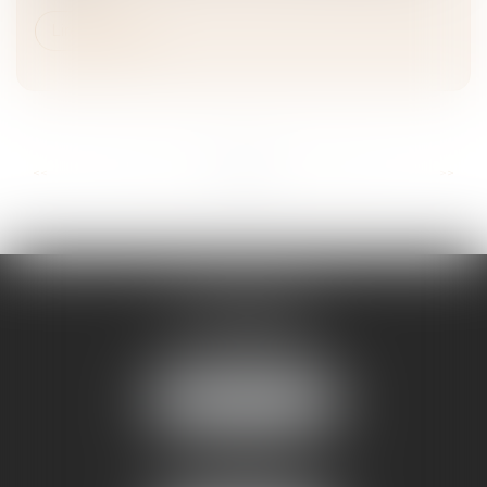
Lire la suite
...
...
<<
<
9
10
11
12
13
14
15
>
>>
STRASBOURG
16 rue Sellenick
67000 STRASBOURG
Tél :
06 08 65 77 22
NOUS LOCALISER
MOLSHEIM
10, Av du Général de Gaulle
67120 Molsheim