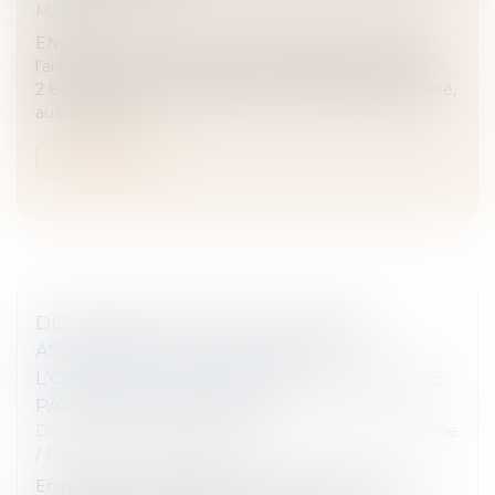
MARD
ENQUÊTE. Si l’ancien ministre de la Justice a fait de
l’amiable un de ses chevaux de bataille, les quelque
2 800 conciliateurs pâtissent d’un manque de visibilité,
aussi bien au...
Lire la suite
DEVOIR DE CONSEIL DU NOTAIRE ET
ASSURANCE-VIE : LE POINT SUR
L'OBLIGATION D'INFORMATION EN CAS DE
PARTAGE SUCCESSORAL
Droit de la famille, des personnes et de leur patrimoine
/
Patrimoine et succession
En matière successorale, le notaire est tenu à une