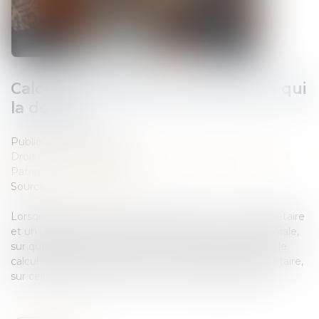
Calcul des droits de succession : à qui
la dette ?
Publié le :
09/05/2025
Droit de la famille, des personnes et de leur patrimoine
/
Patrimoine et succession
Source :
www.weblex.fr
Lorsqu’une succession est répartie entre un nu-propriétaire
et un usufruitier, et en présence d’une dette successorale,
sur quelle part va s’imputer ce passif successoral pour le
calcul des droits de succession : sur celle du nu-propriétaire,
sur celle de l’usufruitier, sur les 2 ? Réponse du juge…