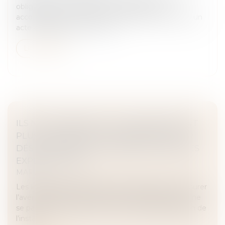
obligation de conseil envers les parties qu’il
accompagne, notamment lorsqu’il intervient dans un
acte de partage. Ce devoir e...
Lire la suite
ILS NE SE PARLENT PLUS, NE S’ÉCOUTENT
PLUS : LA MÉDIATION, UN REMÈDE POUR
DÉSAMORCER LES TENSIONS AU SEIN DES
EXPLOITATIONS
MARD
Les installations agricoles sont précieuses pour assurer
l’avenir de l’agriculture française. Mais parfois, tout ne
se passe pas comme prévu. Car dans la préparation de
l’instal...