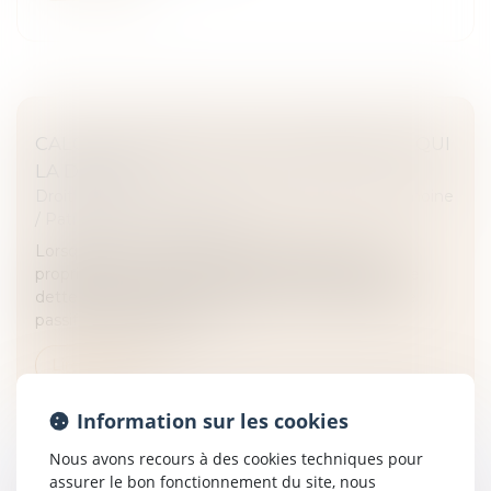
CALCUL DES DROITS DE SUCCESSION : À QUI
LA DETTE ?
Droit de la famille, des personnes et de leur patrimoine
/
Patrimoine et succession
Lorsqu’une succession est répartie entre un nu-
propriétaire et un usufruitier, et en présence d’une
dette successorale, sur quelle part va s’imputer ce
passif successoral pour l...
Lire la suite
Information sur les cookies
Nous avons recours à des cookies techniques pour
assurer le bon fonctionnement du site, nous