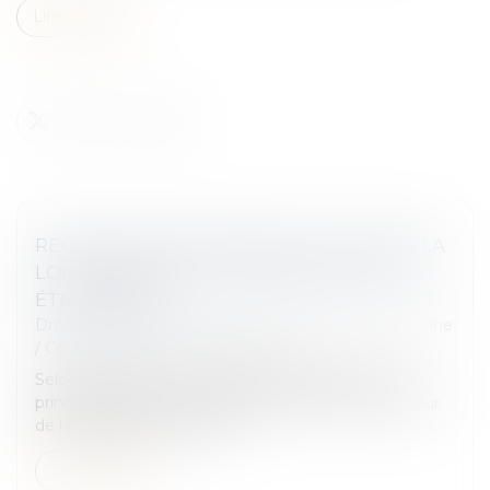
Lire la suite
RECHERCHE DE PATERNITÉ : POURQUOI LA
LOI FRANÇAISE PEUT PRIMER SUR LA LOI
ÉTRANGÈRE ?
Droit de la famille, des personnes et de leur patrimoine
/
Couples et régime matrimoniaux
Selon l’article 311-14 du Code civil, la filiation est en
principe régie par la loi personnelle de la mère au jour
de la naissance de l’enfant...
Lire la suite