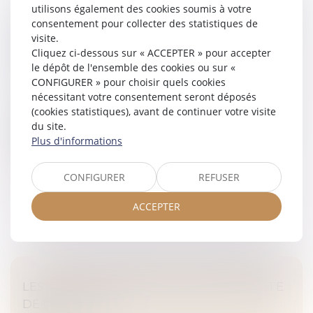
utilisons également des cookies soumis à votre
consentement pour collecter des statistiques de
VIOLENCES SUR LES ENFANTS : LES ALERTES
visite.
NE SONT PAS AISÉES POUR LES
Cliquez ci-dessous sur « ACCEPTER » pour accepter
PROFESSIONNELS
le dépôt de l'ensemble des cookies ou sur «
Droit de la famille, des personnes et de leur patrimoine
CONFIGURER » pour choisir quels cookies
/
Violences familiales
nécessitant votre consentement seront déposés
De septembre 2024 à février 2025, le Groupe
(cookies statistiques), avant de continuer votre visite
d'observation de la protection des enfants contre les
du site.
violences (Gopev), émanation de six organisations,
Plus d'informations
dont la Cnape, a réalisé des...
CONFIGURER
REFUSER
Lire la suite
ACCEPTER
LES CONCILIATEURS DE JUSTICE EN QUÊTE
DE LÉGITIMITÉ