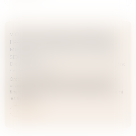
VIOLENCE À L’ÉGARD DES FEMMES EN
FRANCE : RENFORCER LA PROTECTION ET
MIEUX LUTTER CONTRE LES VIOLENCES
SEXUELLES
Droit de la famille, des personnes et de leur patrimoine
/
Violences familiales
Ordonnances provisoires de protection immédiate,
dispositifs dédiés de prise en charge sanitaire et
financement de la ligne d’écoute 3919 figurent parmi
les avancées...
Lire la suite