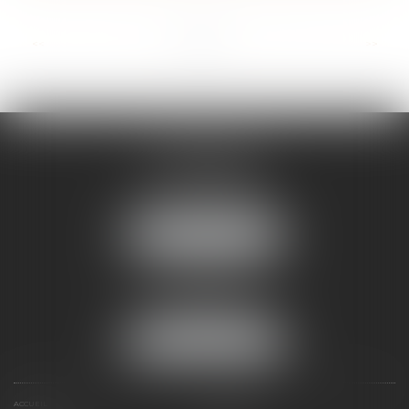
...
<<
<
1
2
3
4
5
6
7
>
>>
STRASBOURG
16 rue Sellenick
67000 STRASBOURG
Tél :
06 08 65 77 22
NOUS LOCALISER
MOLSHEIM
10, Av du Général de Gaulle
67120 Molsheim
Tél :
06 08 65 77 22
NOUS LOCALISER
ACCUEIL
VOTRE AVOCAT