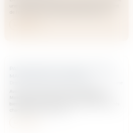
une réalité grave, qui appelle l'engagement constant
de l'ensemble des acteurs publics et associatifs...
Lire la suite
PARUTION DANS LES PAGES LOCALES DU
MAGAZINE ELLE DU 04/12/2025
Droit de la famille, des personnes et de leur patrimoine
Avocate en droit de la famille à Strasbourg et
Molsheim, Maître Manon Ferté accompagne avec
bienveillance et rigueur ses clients lors des moments
charnières de leur vie person...
Lire la suite