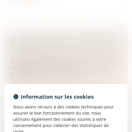
SUCCESSION : QU'EST-CE QUE L'INDIVISION ?
Droit de la famille, des personnes et de leur patrimoine
/
Patrimoine et succession
Vous héritez d’une succession mais vous n’en êtes pas
l’unique bénéficiaire ? Vous êtes alors en situation
d’indivision avec les autres héritiers...
Lire la suite
Information sur les cookies
Nous avons recours à des cookies techniques pour
assurer le bon fonctionnement du site, nous
utilisons également des cookies soumis à votre
consentement pour collecter des statistiques de
ACCOUCHEMENT SOUS X : COMMENT
visite.