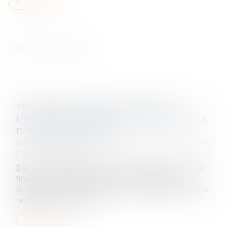
VIOLENCES CONJUGALES : UNE AIDE
FINANCIÈRE D’URGENCE POUR QUITTER LE
DOMICILE EN SÉCURITÉ
Droit de la famille, des personnes et de leur patrimoine
/
Violences familiales
Depuis le 1er décembre 2023, la Caf propose une aide
financière d’urgence (AVVC) pour permettre aux
personnes victimes de violences conjugales de quitter
rapidement leur domicil...
Lire la suite