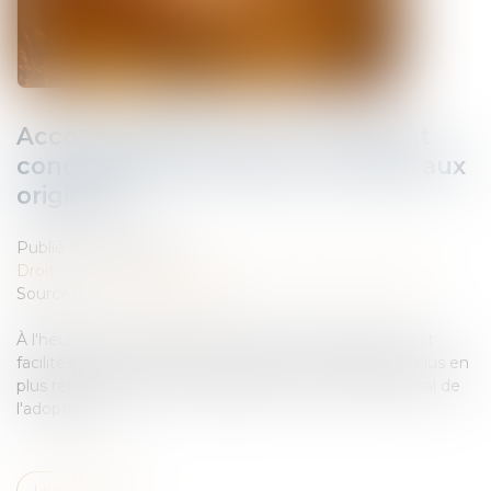
Accouchement sous X : comment
concilier droit au secret et accès aux
origines ?
Publié le :
19/05/2026
Droit de la famille, des personnes et de leur patrimoine
Source :
www.vie-publique.fr
À l'heure où la recherche des origines de naissance est
facilitée par les réseaux sociaux et par la pratique de plus en
plus répandue des tests génétiques, le Conseil national de
l'adoption et ...
Lire la suite